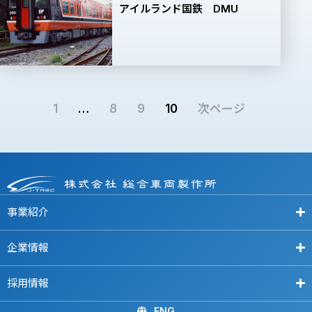
アイルランド国鉄 DMU
1
…
8
9
10
次ページ
事業紹介
企業情報
採用情報
ENG